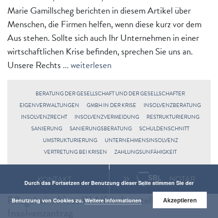
Marie Gamillscheg berichten in diesem Artikel über
Menschen, die Firmen helfen, wenn diese kurz vor dem
Aus stehen. Sollte sich auch Ihr Unternehmen in einer
wirtschaftlichen Krise befinden, sprechen Sie uns an.
Unsere Rechts
... weiterlesen
BERATUNG DER GESELLSCHAFT UND DER GESELLSCHAFTER
EIGENVERWALTUNGEN
GMBH IN DER KRISE
INSOLVENZBERATUNG
INSOLVENZRECHT
INSOLVENZVERMEIDUNG
RESTRUKTURIERUNG
SANIERUNG
SANIERUNGSBERATUNG
SCHULDENSCHNITT
UMSTRUKTURIERUNG
UNTERNEHMENSINSOLVENZ
VERTRETUNG BEI KRISEN
ZAHLUNGSUNFÄHIGKEIT
GIS
NOTAR
KONTAKT
Durch das Fortsetzen der Benutzung dieser Seite stimmen Sie der
Pflegeheim Haus Waldfrieden stellt
Akzeptieren
Benutzung von Cookies zu.
Weitere Informationen
Insolvenzantrag