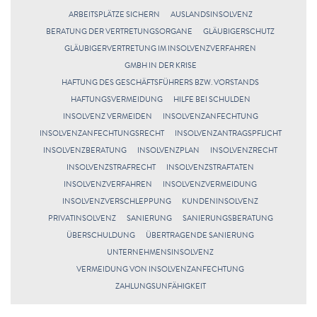
ARBEITSPLÄTZE SICHERN
AUSLANDSINSOLVENZ
BERATUNG DER VERTRETUNGSORGANE
GLÄUBIGERSCHUTZ
GLÄUBIGERVERTRETUNG IM INSOLVENZVERFAHREN
GMBH IN DER KRISE
HAFTUNG DES GESCHÄFTSFÜHRERS BZW. VORSTANDS
HAFTUNGSVERMEIDUNG
HILFE BEI SCHULDEN
INSOLVENZ VERMEIDEN
INSOLVENZANFECHTUNG
INSOLVENZANFECHTUNGSRECHT
INSOLVENZANTRAGSPFLICHT
INSOLVENZBERATUNG
INSOLVENZPLAN
INSOLVENZRECHT
INSOLVENZSTRAFRECHT
INSOLVENZSTRAFTATEN
INSOLVENZVERFAHREN
INSOLVENZVERMEIDUNG
INSOLVENZVERSCHLEPPUNG
KUNDENINSOLVENZ
PRIVATINSOLVENZ
SANIERUNG
SANIERUNGSBERATUNG
ÜBERSCHULDUNG
ÜBERTRAGENDE SANIERUNG
UNTERNEHMENSINSOLVENZ
VERMEIDUNG VON INSOLVENZANFECHTUNG
ZAHLUNGSUNFÄHIGKEIT