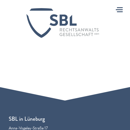
Toggl
SBL in Lüneburg
Anna-Vogeley-Straße 17