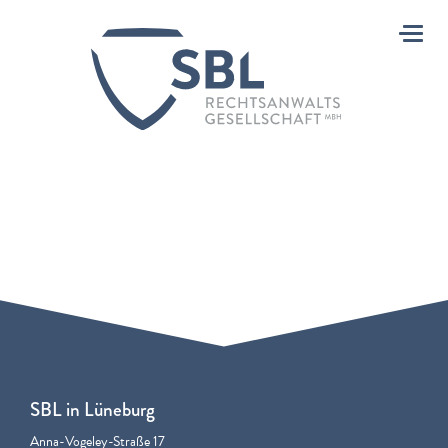
Toggl
SBL in Lüneburg
Anna-Vogeley-Straße 17