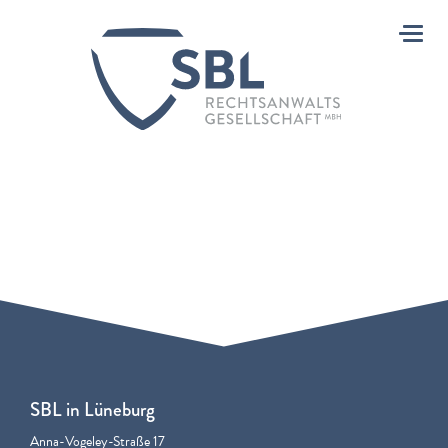
Toggl
SBL in Lüneburg
Anna-Vogeley-Straße 17